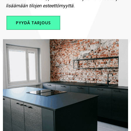
lisäämään tilojen esteettömyyttä.
PYYDÄ TARJOUS