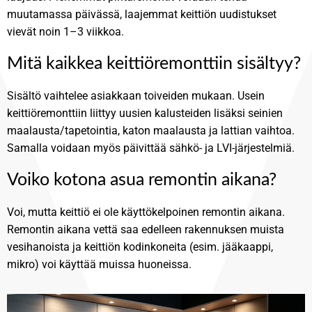
muutamassa päivässä, laajemmat keittiön uudistukset
vievät noin 1–3 viikkoa.
Mitä kaikkea keittiöremonttiin sisältyy?
Sisältö vaihtelee asiakkaan toiveiden mukaan. Usein
keittiöremonttiin liittyy uusien kalusteiden lisäksi seinien
maalausta/tapetointia, katon maalausta ja lattian vaihtoa.
Samalla voidaan myös päivittää sähkö- ja LVI-järjestelmiä.
Voiko kotona asua remontin aikana?
Voi, mutta keittiö ei ole käyttökelpoinen remontin aikana.
Remontin aikana vettä saa edelleen rakennuksen muista
vesihanoista ja keittiön kodinkoneita (esim. jääkaappi,
mikro) voi käyttää muissa huoneissa.