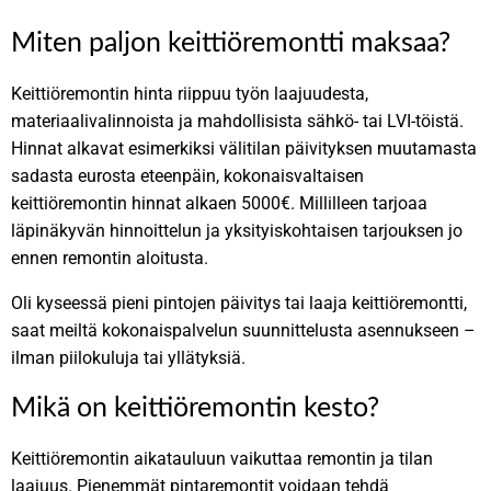
Miten paljon keittiöremontti maksaa?
Keittiöremontin hinta riippuu työn laajuudesta,
materiaalivalinnoista ja mahdollisista sähkö- tai LVI-töistä.
Hinnat alkavat esimerkiksi välitilan päivityksen muutamasta
sadasta eurosta eteenpäin, kokonaisvaltaisen
keittiöremontin hinnat alkaen 5000€. Millilleen tarjoaa
läpinäkyvän hinnoittelun ja yksityiskohtaisen tarjouksen jo
ennen remontin aloitusta.
Oli kyseessä pieni pintojen päivitys tai laaja keittiöremontti,
saat meiltä kokonaispalvelun suunnittelusta asennukseen –
ilman piilokuluja tai yllätyksiä.
Mikä on keittiöremontin kesto?
Keittiöremontin aikatauluun vaikuttaa remontin ja tilan
laajuus. Pienemmät pintaremontit voidaan tehdä