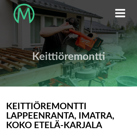
Skip
to
content
Keittiöremontti
KEITTIÖREMONTTI
LAPPEENRANTA, IMATRA,
KOKO ETELÄ-KARJALA