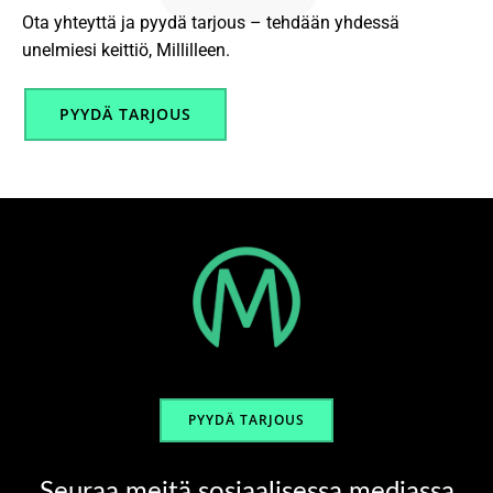
Ota yhteyttä ja pyydä tarjous – tehdään yhdessä
unelmiesi keittiö, Millilleen.
PYYDÄ TARJOUS
PYYDÄ TARJOUS
Seuraa meitä sosiaalisessa mediassa