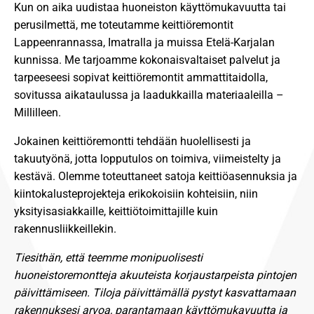
Kun on aika uudistaa huoneiston käyttömukavuutta tai
perusilmettä, me toteutamme keittiöremontit
Lappeenrannassa, Imatralla ja muissa Etelä-Karjalan
kunnissa. Me tarjoamme kokonaisvaltaiset palvelut ja
tarpeeseesi sopivat keittiöremontit ammattitaidolla,
sovitussa aikataulussa ja laadukkailla materiaaleilla –
Millilleen.
Jokainen keittiöremontti tehdään huolellisesti ja
takuutyönä, jotta lopputulos on toimiva, viimeistelty ja
kestävä. Olemme toteuttaneet satoja keittiöasennuksia ja
kiintokalusteprojekteja erikokoisiin kohteisiin, niin
yksityisasiakkaille, keittiötoimittajille kuin
rakennusliikkeillekin.
Tiesithän, että teemme monipuolisesti
huoneistoremontteja akuuteista korjaustarpeista pintojen
päivittämiseen. Tiloja päivittämällä pystyt kasvattamaan
rakennuksesi arvoa, parantamaan käyttömukavuutta ja